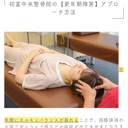
初富中央整骨院の【更年期障害】アプロ
ーチ方法
中
年期にホルモンバランスが崩れる
ことで、四肢抹消の
火照り
や
イライラ感
などの症状が出てきやすくなりま