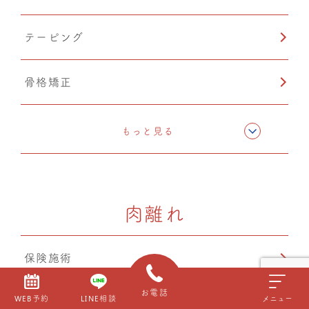
テーピング
骨格矯正
CMC筋膜ストレッチ（リリース）
もっと見る
カッピング
肉離れ
鍼灸
保険施術
お電話
WEB予約
LINE相談
メニュー
特殊固定具