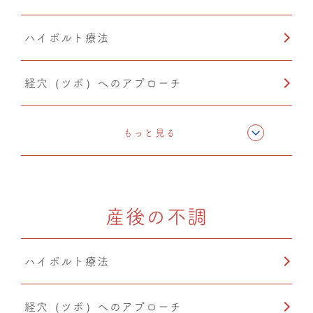
ハイボルト療法
経穴（ツボ）へのアプローチ
テーピング
もっと見る
骨格矯正
産後の不調
CMC筋膜ストレッチ（リリース）
ハイボルト療法
鍼灸
経穴（ツボ）へのアプローチ