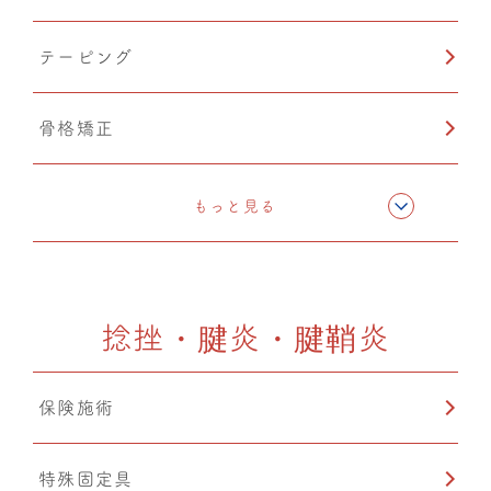
テーピング
骨格矯正
CMC筋膜ストレッチ（リリース）
もっと見る
ドレナージュ(EHD・DPL)
捻挫・腱炎・腱鞘炎
カッピング
保険施術
猫背矯正
特殊固定具
鍼灸