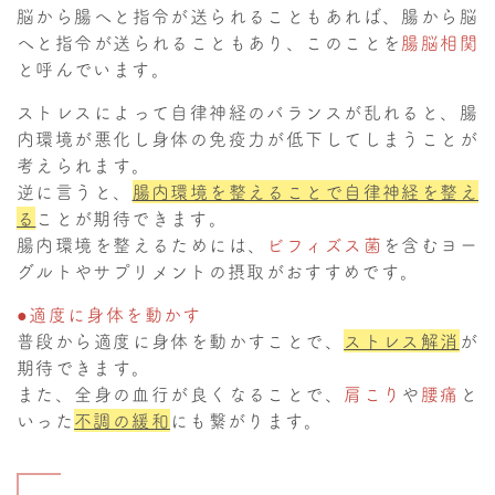
脳から腸へと指令が送られることもあれば、腸から脳
へと指令が送られることもあり、このことを
腸脳相関
と呼んでいます。
ストレスによって自律神経のバランスが乱れると、腸
内環境が悪化し身体の免疫力が低下してしまうことが
考えられます。
逆に言うと、
腸内環境を整えることで自律神経を整え
る
ことが期待できます。
腸内環境を整えるためには、
ビフィズス菌
を含むヨー
グルトやサプリメントの摂取がおすすめです。
●適度に身体を動かす
普段から適度に身体を動かすことで、
ストレス解消
が
期待できます。
また、全身の血行が良くなることで、
肩こり
や
腰痛
と
いった
不調の緩和
にも繋がります。