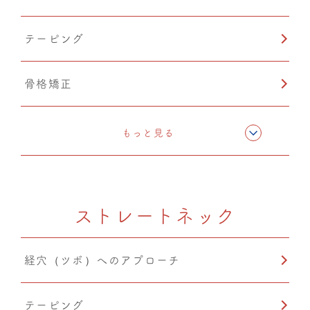
テーピング
骨格矯正
CMC筋膜ストレッチ（リリース）
もっと見る
ドレナージュ(EHD・DPL)
ストレートネック
産後矯正
経穴（ツボ）へのアプローチ
自律神経調整
テーピング
O脚矯正