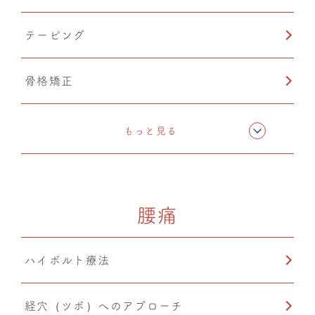
テーピング
骨格矯正
CMC筋膜ストレッチ（リリース）
もっと見る
ドレナージュ(EHD・DPL)
腰痛
カッピング
ハイボルト療法
鍼灸
経穴（ツボ）へのアプローチ