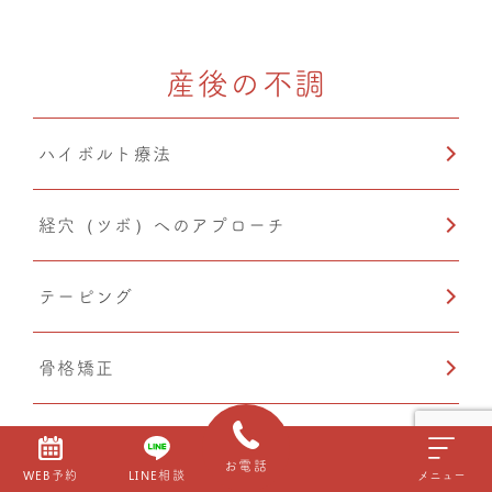
骨格矯正
産後の不調
CMC筋膜ストレッチ（リリース）
ハイボルト療法
鍼灸
経穴（ツボ）へのアプローチ
テーピング
骨格矯正
CMC筋膜ストレッチ（リリース）
もっと見る
お電話
WEB予約
LINE相談
メニュー