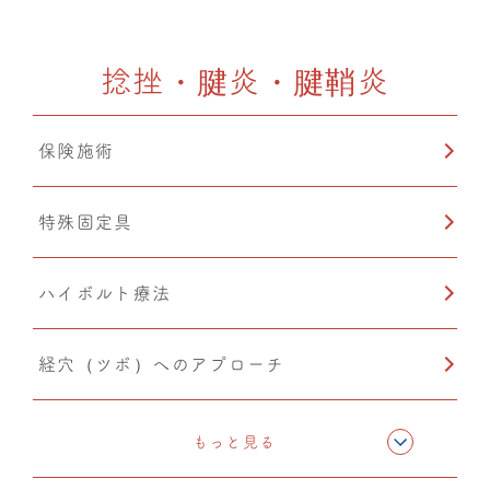
ドレナージュ(EHD・DPL)
捻挫・腱炎・腱鞘炎
カッピング
保険施術
猫背矯正
特殊固定具
鍼灸
ハイボルト療法
経穴（ツボ）へのアプローチ
テーピング
もっと見る