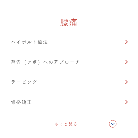
ドレナージュ(EHD・DPL)
腰痛
カッピング
ハイボルト療法
鍼灸
経穴（ツボ）へのアプローチ
テーピング
骨格矯正
CMC筋膜ストレッチ（リリース）
もっと見る