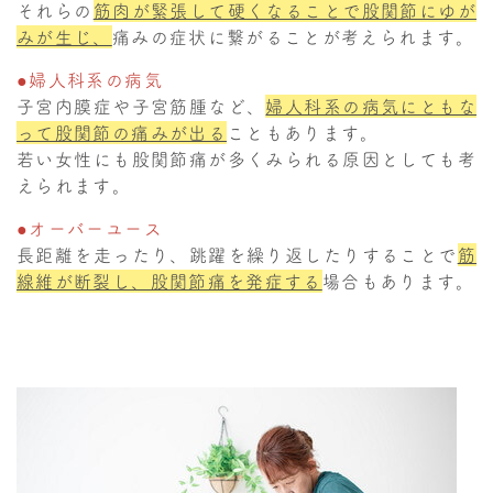
それらの
筋肉が緊張して硬くなることで股関節にゆが
みが生じ、
痛みの症状に繋がることが考えられます。
●婦人科系の病気
子宮内膜症や子宮筋腫など、
婦人科系の病気にともな
って股関節の痛みが出る
こともあります。
若い女性にも股関節痛が多くみられる原因としても考
えられます。
●オーバーユース
長距離を走ったり、跳躍を繰り返したりすることで
筋
線維が断裂し、股関節痛を発症
する
場合もあります。