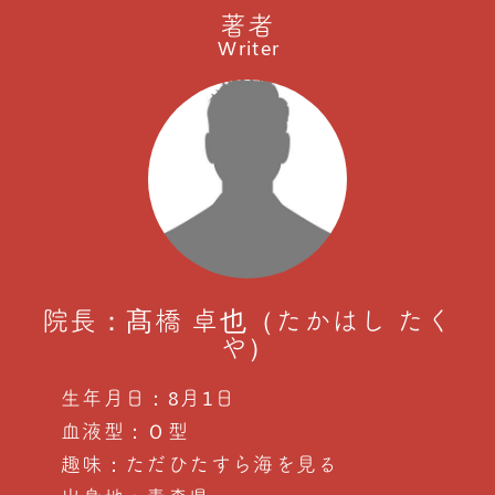
著者
Writer
院長：髙橋 卓也（たかはし たく
や）
生年月日：8月1日
血液型：Ｏ型
趣味：ただひたすら海を見る