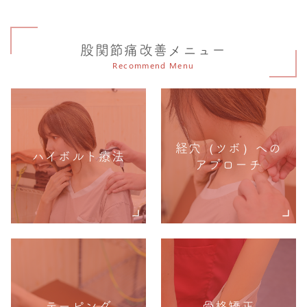
股関節痛改善メニュー
Recommend Menu
経穴（ツボ）への
ハイボルト療法
アプローチ
テーピング
骨格矯正