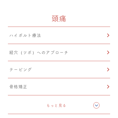
頭痛
ハイボルト療法
経穴（ツボ）へのアプローチ
テーピング
骨格矯正
CMC筋膜ストレッチ（リリース）
もっと見る