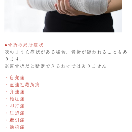
●骨折の局所症状
次のような症状がある場合、骨折が疑われることもあ
ります。
※直骨折だと断定できるわけではありません
・自発痛
・直達性局所痛
・介達痛
・軸圧痛
・叩打痛
・圧迫痛
・牽引痛
・動揺痛