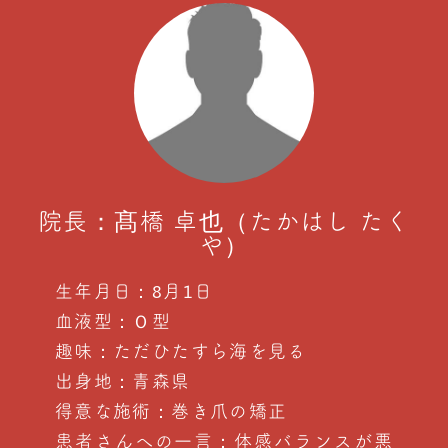
院長：髙橋 卓也（たかはし たく
や）
生年月日：8月1日
血液型：Ｏ型
趣味：ただひたすら海を見る
出身地：青森県
得意な施術：巻き爪の矯正
患者さんへの一言：体感バランスが悪