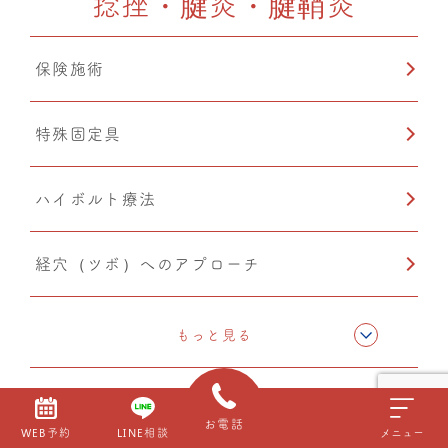
捻挫・腱炎・腱鞘炎
カッピング
保険施術
猫背矯正
特殊固定具
鍼灸
ハイボルト療法
経穴（ツボ）へのアプローチ
テーピング
もっと見る
骨格矯正
お電話
WEB予約
LINE相談
メニュー