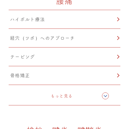
腰痛
カッピング
ハイボルト療法
鍼灸
経穴（ツボ）へのアプローチ
テーピング
骨格矯正
CMC筋膜ストレッチ（リリース）
もっと見る
ドレナージュ(EHD・DPL)