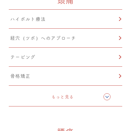
頭痛
ハイボルト療法
経穴（ツボ）へのアプローチ
テーピング
骨格矯正
CMC筋膜ストレッチ（リリース）
もっと見る
ドレナージュ(EHD・DPL)