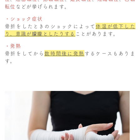
転位
などが挙げられます。
・ショック症状
骨折をしたときのショックによって
体温が低下した
り、意識が朦朧としたりする
ことがあります。
・発熱
骨折をしてから
数時間後に発熱
するケースもありま
す。