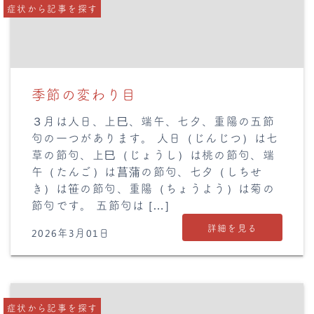
症状から記事を探す
季節の変わり目
３月は人日、上巳、端午、七夕、重陽の五節
句の一つがあります。 人日（じんじつ）は七
草の節句、上巳（じょうし）は桃の節句、端
午（たんご）は菖蒲の節句、七夕（しちせ
き）は笹の節句、重陽（ちょうよう）は菊の
節句です。 五節句は […]
詳細を見る
2026年3月01日
症状から記事を探す