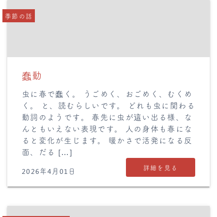
季節の話
蠢動
虫に春で蠢く。 うごめく、おごめく、むくめ
く。 と、読むらしいです。 どれも虫に関わる
動詞のようです。 春先に虫が這い出る様、な
んともいえない表現です。 人の身体も春にな
ると変化が生じます。 暖かさで活発になる反
面、だる […]
詳細を見る
2026年4月01日