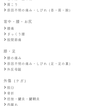
肩こり
原因不明の痛み・しびれ（首・肩・腕）
背中・腰・お尻
腰痛
ぎっくり腰
股関節痛
膝・足
膝の痛み
原因不明の痛み・しびれ（足・足の裏）
外反母趾
外傷（ケガ）
脱臼
骨折
捻挫・腱炎・腱鞘炎
肉離れ