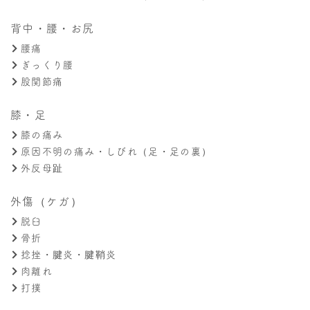
背中・腰・お尻
腰痛
ぎっくり腰
股関節痛
膝・足
膝の痛み
原因不明の痛み・しびれ（足・足の裏）
外反母趾
外傷（ケガ）
脱臼
骨折
捻挫・腱炎・腱鞘炎
肉離れ
打撲