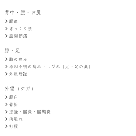
背中・腰・お尻
腰痛
ぎっくり腰
股関節痛
膝・足
膝の痛み
原因不明の痛み・しびれ（足・足の裏）
外反母趾
外傷（ケガ）
脱臼
骨折
捻挫・腱炎・腱鞘炎
肉離れ
打撲