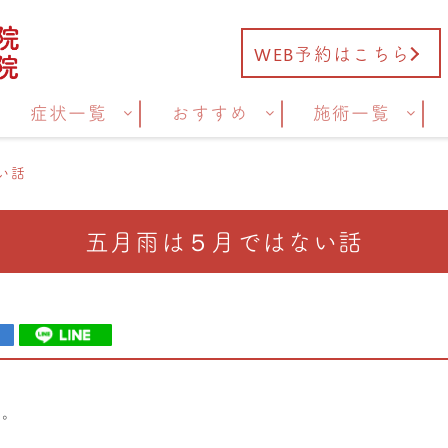
WEB予約はこちら
症状一覧
おすすめ
施術一覧
い話
五月雨は５月ではない話
た。