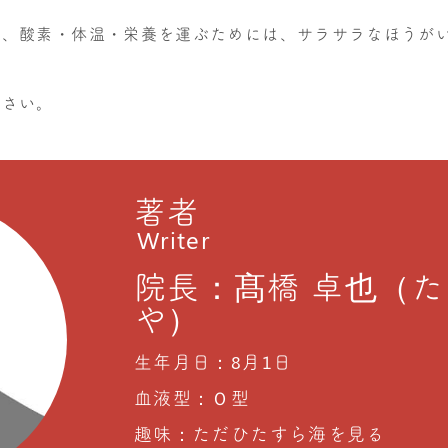
り、酸素・体温・栄養を運ぶためには、サラサラなほうが
ださい。
著者
Writer
院長：髙橋 卓也（た
や）
生年月日：8月1日
血液型：Ｏ型
趣味：ただひたすら海を見る